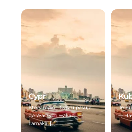
Cypr
Ku
Który region Cypru pasuje
Ile K
do Waszych wakacji —
— Haw
Larnaka, [...]