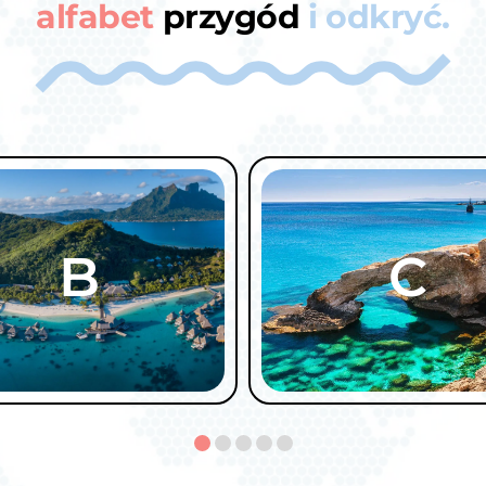
alfabet
przygód
i odkryć.
B
C