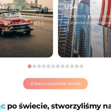
ba
USA
ub mieści jedna wyspa
Ile podróży mieści w s
ana, Varadero czy [...]
50 stanów USA? Przew
[...]
Zobacz wszystkie hotele
ąc
po świecie, stworzyliśmy n