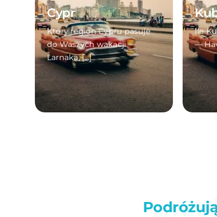
Cypr
Ku
Który region Cypru pasuje
Ile K
do Waszych wakacji —
— Haw
Larnaka, [...]
Podróżuj