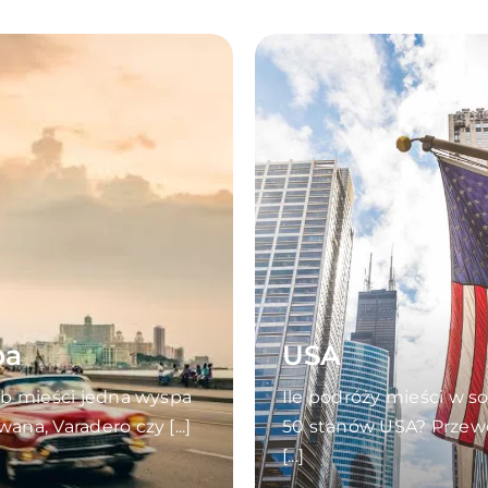
ba
USA
ub mieści jedna wyspa
Ile podróży mieści w s
ana, Varadero czy [...]
50 stanów USA? Przew
[...]