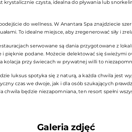
t krystalicznie czysta, idealna do pływania lub snorke
 podejście do wellness. W Anantara Spa znajdziecie s
ałami. To idealne miejsce, aby zregenerować siły i zrel
estauracjach serwowane są dania przygotowane z lokal
ale i pięknie podane. Możecie delektować się świeżymi 
olacja przy świecach w prywatnej willi to niezapomni
gdzie luksus spotyka się z naturą, a każda chwila jest 
tyczny czas we dwoje, jak i dla osób szukających prawd
da chwila będzie niezapomniana, ten resort spełni wsz
Galeria zdjęć