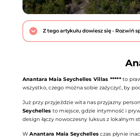
Z tego artykułu dowiesz się - Rozwiń sp
Ana
Anantara Maia Seychelles Villas *****
to pra
wszystko, czego można sobie zażyczyć, by pocz
Już przy przyjeździe wita nas przyjazny person
Seychelles
to miejsce, gdzie intymność i pryw
design łączy nowoczesny luksus z lokalnym st
W
Anantara Maia Seychelles
czas płynie inac