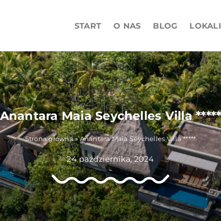
START
O NAS
BLOG
LOKAL
Anantara Maia Seychelles Villa ****
Strona główna
»
Anantara Maia Seychelles Villa *****
24 października, 2024