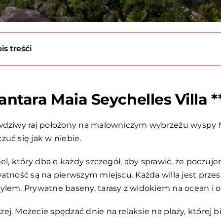
is treśći
ntara Maia Seychelles Villa *
wdziwy raj położony na malowniczym wybrzeżu wyspy M
uć się jak w niebie.
el, który dba o każdy szczegół, aby sprawić, że poczuje
atność są na pierwszym miejscu. Każda willa jest przes
ylem. Prywatne baseny, tarasy z widokiem na ocean i 
zej. Możecie spędzać dnie na relaksie na plaży, której 