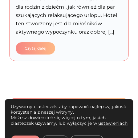
dla rodzin z dziećmi, jak również dla par
szukających relaksującego urlopu. Hotel
ten stworzony jest dla miłośników
aktywnego wypoczynku oraz dobrej [...]
Czytaj dalej
Używamy ciasteczek, aby zapewnić najlepszą jakość
korzystania z naszej witryny.
Możesz dowiedzieć się więcej o tym, jakich
mytravelstory.pl |
Polityka prywatności
ciasteczek używamy, lub wyłączyć je w
ustawieniach
.
Realizacja:
SPIRRA VISION