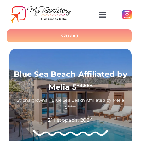
Przejdź
do
Toggle
zawartości
Navigatio
START
SZUKAJ
O NAS
Blue Sea Beach Affiliated by
Melia 5*****
BLOG
Strona główna
»
Blue Sea Beach Affiliated by Melia
5*****
LOKALIZACJE
21 listopada, 2024
HOTELE