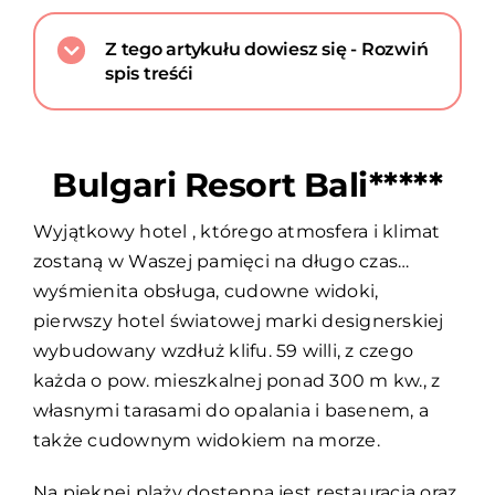
Z tego artykułu dowiesz się - Rozwiń
spis treśći
Bulgari Resort Bali*****
Wyjątkowy hotel , którego atmosfera i klimat
zostaną w Waszej pamięci na długo czas…
wyśmienita obsługa, cudowne widoki,
pierwszy hotel światowej marki designerskiej
wybudowany wzdłuż klifu. 59 willi, z czego
każda o pow. mieszkalnej ponad 300 m kw., z
własnymi tarasami do opalania i basenem, a
także cudownym widokiem na morze.
Na pięknej plaży dostępna jest restauracja oraz