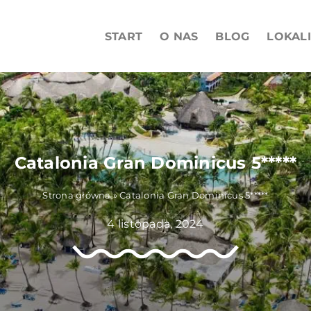
START
O NAS
BLOG
LOKAL
Catalonia Gran Dominicus 5*****
Strona główna
»
Catalonia Gran Dominicus 5*****
4 listopada, 2024