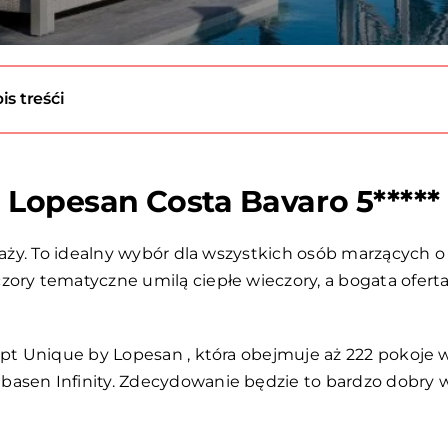
is treśći
Lopesan Costa Bavaro 5*****
plaży. To idealny wybór dla wszystkich osób marzących
zory tematyczne umilą ciepłe wieczory, a bogata ofer
cept Unique by Lopesan , która obejmuje aż 222 pokoje
asen Infinity. Zdecydowanie będzie to bardzo dobry wy