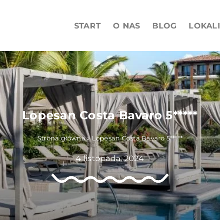
START
O NAS
BLOG
LOKAL
Lopesan Costa Bavaro 5*****
Strona główna
»
Lopesan Costa Bavaro 5*****
4 listopada, 2024