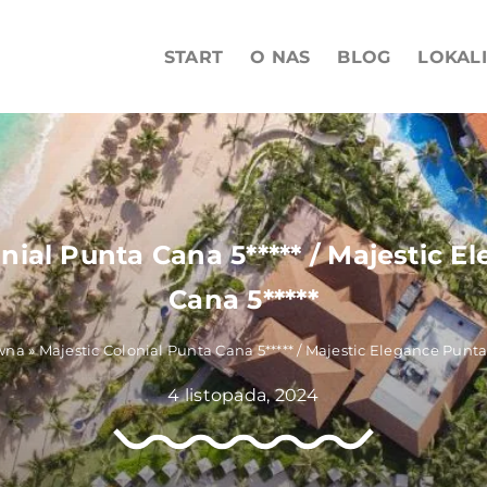
START
O NAS
BLOG
LOKAL
nial Punta Cana 5***** / Majestic 
Cana 5*****
ówna
»
Majestic Colonial Punta Cana 5***** / Majestic Elegance Punta
4 listopada, 2024