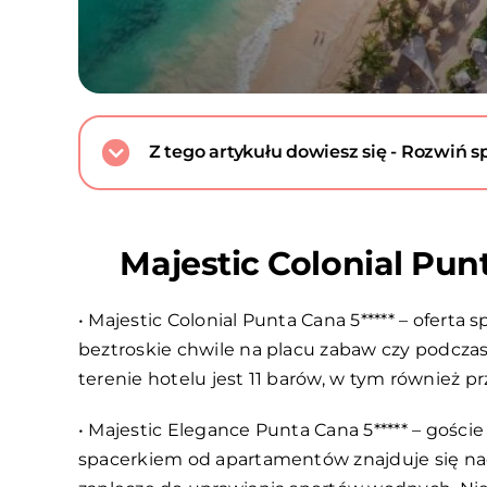
Z tego artykułu dowiesz się - Rozwiń sp
Majestic Colonial Pun
• Majestic Colonial Punta Cana 5***** – ofert
beztroskie chwile na placu zabaw czy podczas
terenie hotelu jest 11 barów, w tym również p
• Majestic Elegance Punta Cana 5***** – gości
spacerkiem od apartamentów znajduje się nadz