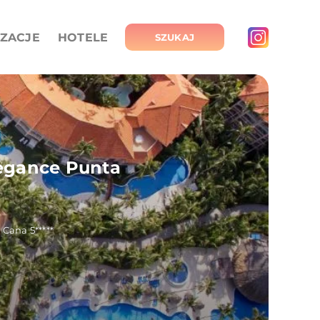
IZACJE
HOTELE
SZUKAJ
Elegance Punta
 Cana 5*****