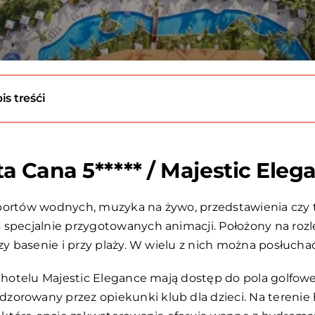
is treśći
ta Cana 5***** / Majestic Eleg
a sportów wodnych, muzyka na żywo, przedstawienia czy
 specjalnie przygotowanych animacji. Położony na roz
rzy basenie i przy plaży. W wielu z nich można posłuch
e hotelu Majestic Elegance mają dostęp do pola golfow
orowany przez opiekunki klub dla dzieci. Na terenie h