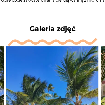
ektóre opcje zakwaterowania oferują wannę z hydroma
Galeria zdjęć