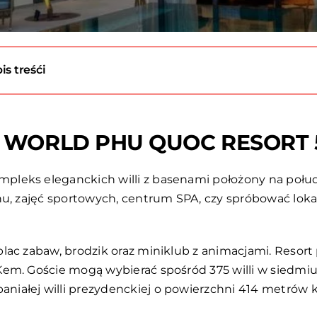
is treśći
WORLD PHU QUOC RESORT 5
pleks eleganckich willi z basenami położony na poł
senu, zajęć sportowych, centrum SPA, czy spróbować 
plac zabaw, brodzik oraz miniklub z animacjami. Resor
em. Goście mogą wybierać spośród 375 willi w siedmiu
niałej willi prezydenckiej o powierzchni 414 metrów