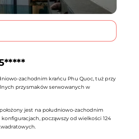
*****
udniowo-zachodnim krańcu Phu Quoc, tuż przy
lokalnych przysmaków serwowanych w
t położony jest na południowo-zachodnim
 konfiguracjach, począwszy od wielkości 124
 kwadratowych.