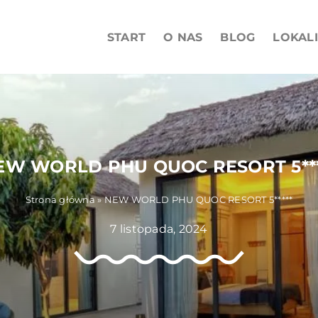
START
O NAS
BLOG
LOKAL
EW WORLD PHU QUOC RESORT 5***
Strona główna
»
NEW WORLD PHU QUOC RESORT 5*****
7 listopada, 2024