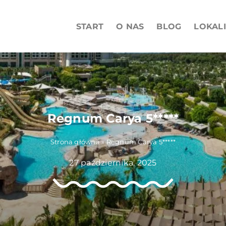
START
O NAS
BLOG
LOKAL
Regnum Carya 5*****
Strona główna
»
Regnum Carya 5*****
27 października, 2025