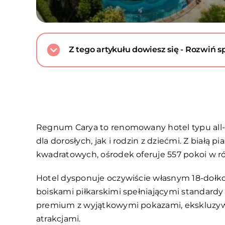
Z tego artykułu dowiesz się - Rozwiń sp
Regnum Carya to renomowany hotel typu all-
dla dorosłych, jak i rodzin z dziećmi. Z biał
kwadratowych, ośrodek oferuje 557 pokoi w r
Hotel dysponuje oczywiście własnym 18-dołk
boiskami piłkarskimi spełniającymi standardy 
premium z wyjątkowymi pokazami, ekskluzywn
atrakcjami.