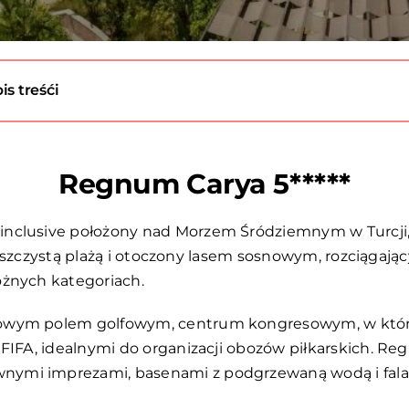
is treśći
Regnum Carya 5*****
inclusive położony nad Morzem Śródziemnym w Turcji
ą piaszczystą plażą i otoczony lasem sosnowym, rozciąga
óżnych kategoriach.
owym polem golfowym, centrum kongresowym, w którym
FIFA, idealnymi do organizacji obozów piłkarskich.
Reg
ymi imprezami, basenami z podgrzewaną wodą i falami