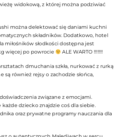
 wieżę widokową, z której można podziwiać
Fushi można delektować się daniami kuchni
aromatycznych składników. Dodatkowo, hotel
a miłośników słodkości dostępna jest
 kg więcej po powrocie
ALE WARTO !!!!!!!
arsztatach dmuchania szkła, nurkować z rurką
są również rejsy o zachodzie słońca,
 i doświadczenia związane z emocjami.
 każde dziecko znajdzie coś dla siebie.
dnika oraz prywatne programy nauczania dla
rzysz o autentycznych Malediwach w sercu