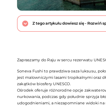
Z tego artykułu dowiesz się - Rozwiń sp
Zapraszamy do Raju w sercu rezerwatu UNE
Soneva Fushi to prawdziwa oaza luksusu, poło
jest malowniczymi lasami tropikalnymi oraz d
zakątków biosfery UNESCO.
Ośrodek oferuje różnorodne opcje zakwaterowa
nurkowania, podczas gdy południe sprzyja b
udogodnieniami, a niezapomniane widoki na m