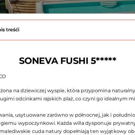
is treśći
SONEVA FUSHI 5*****
SCO
żona na dziewiczej wyspie, która przypomina naturaln
ługimi odcinkami rajskich plaż, co czyni go idealnym
nia, usytuowane zarówno w północnej, jak i południow
łogiemu wypoczynkowi. Każda willa dysponuje prywatn
alediwskie cuda natury dopełniają ten wyjątkowy obr