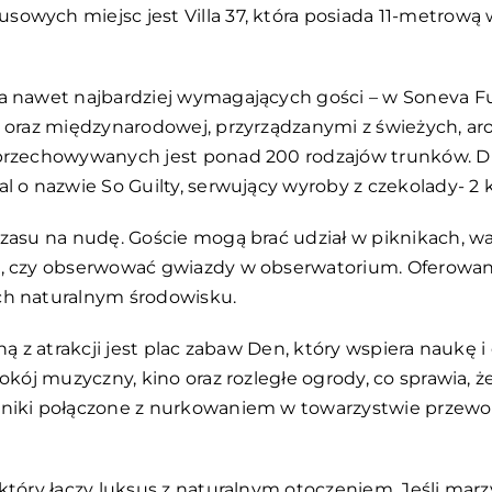
usowych miejsc jest Villa 37, która posiada 11-metrową
ia nawet najbardziej wymagających gości – w Soneva 
ej oraz międzynarodowej, przyrządzanymi z świeżych, 
 przechowywanych jest ponad 200 rodzajów trunków. Dl
al o nazwie So Guilty, serwujący wyroby z czekolady- 2
czasu na nudę. Goście mogą brać udział w piknikach, w
a, czy obserwować gwiazdy w obserwatorium. Oferowane 
ch naturalnym środowisku.
dną z atrakcji jest plac zabaw Den, który wspiera naukę
okój muzyczny, kino oraz rozległe ogrody, co sprawia, że
ikniki połączone z nurkowaniem w towarzystwie przewo
 który łączy luksus z naturalnym otoczeniem. Jeśli ma