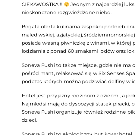
CIEKAWOSTKA !!
Jednym z najbardziej luks
nieskończone rozgwieżdżone niebo.
Bogata oferta kulinarna zaspokoi podniebien
malediwskiej, azjatyckiej, śródziemnomorski
posiada własną piwniczkę z winami, w której
lodziarnia z ponad 60 smakami lodów oraz lok
Soneva Fushi to także miejsce, gdzie nie ma 
pośród mant, relaksować się w Six Senses Sp
podczas których można podziwiać delfiny w i
Hotel jest przyjazny rodzinom z dziećmi, a je
Najmłodsi mają do dyspozycji statek piracki, p
Soneva Fushi organizuje również rodzinne p
dzieci.
Soneva Fushi to ekologiczny, butikowy hotel,