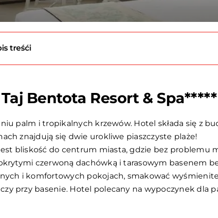
is treśći
Taj Bentota Resort & Spa*****
eniu palm i tropikalnych krzewów. Hotel składa się z 
ach znajdują się dwie urokliwe piaszczyste plaże!
t bliskość do centrum miasta, gdzie bez problemu mo
 pokrytymi czerwoną dachówką i tarasowym basenem be
onnych i komfortowych pokojach, smakować wyśmienitej
y przy basenie. Hotel polecany na wypoczynek dla par 