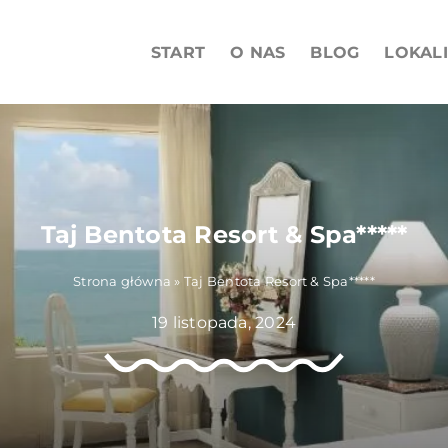
START
O NAS
BLOG
LOKAL
Taj Bentota Resort & Spa*****
Strona główna
»
Taj Bentota Resort & Spa*****
19 listopada, 2024