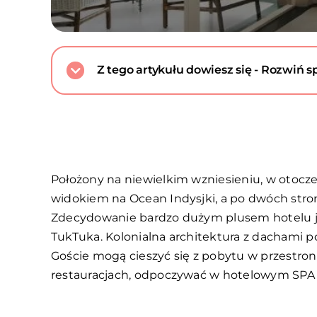
Z tego artykułu dowiesz się - Rozwiń sp
Położony na niewielkim wzniesieniu, w otocz
widokiem na Ocean Indysjki, a po dwóch stron
Zdecydowanie bardzo dużym plusem hotelu jes
TukTuka. Kolonialna architektura z dachami
Goście mogą cieszyć się z pobytu w przestr
restauracjach, odpoczywać w hotelowym SPA cz