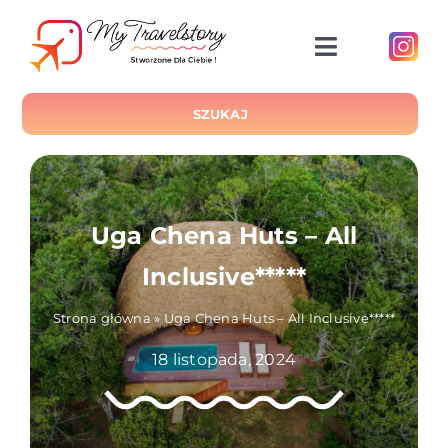
Przejdź
do
Toggle
zawartości
Navigatio
START
SZUKAJ
O NAS
Uga Chena Huts – All
Inclusive*****
BLOG
Strona główna
»
Uga Chena Huts – All Inclusive*****
LOKALIZACJE
18 listopada, 2024
HOTELE