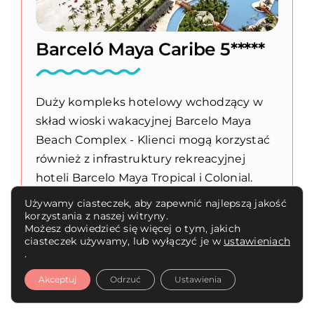
Barceló Maya Caribe 5*****
Duży kompleks hotelowy wchodzący w
skład wioski wakacyjnej Barcelo Maya
Beach Complex - Klienci mogą korzystać
również z infrastruktury rekreacyjnej
hoteli Barcelo Maya Tropical i Colonial.
Położony niedaleko niewielkiego (ok. 4
Używamy ciasteczek, aby zapewnić najlepszą jakość
km) kurortu Puerto Aventuras. W marinie
korzystania z naszej witryny.
Możesz dowiedzieć się więcej o tym, jakich
Puerto Aventuras [...]
ciasteczek używamy, lub wyłączyć je w
ustawieniach
.
Czytaj dalej
Akceptuj
Odrzuć
Ustawienia