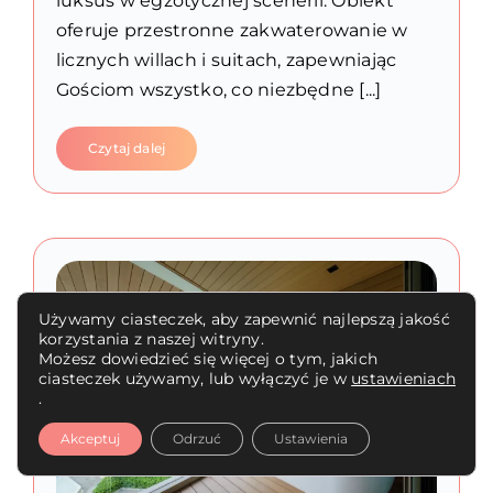
luksus w egzotycznej scenerii. Obiekt
oferuje przestronne zakwaterowanie w
licznych willach i suitach, zapewniając
Gościom wszystko, co niezbędne [...]
Czytaj dalej
Używamy ciasteczek, aby zapewnić najlepszą jakość
korzystania z naszej witryny.
Możesz dowiedzieć się więcej o tym, jakich
ciasteczek używamy, lub wyłączyć je w
ustawieniach
.
Akceptuj
Odrzuć
Ustawienia