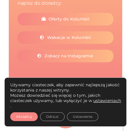
napisz do doradcy:
Oferty do Kolumbii
Wakacje w Kolumbii
Zobacz na Instagramie
Używamy ciasteczek, aby zapewnić najlepszą jakość
korzystania z naszej witryny.
Możesz dowiedzieć się więcej o tym, jakich
ciasteczek używamy, lub wyłączyć je w
ustawieniach
.
K
Akceptuj
Odrzuć
Ustawienia