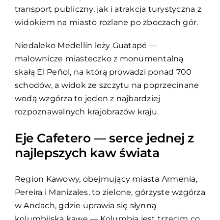
transport publiczny, jak i atrakcja turystyczna z
widokiem na miasto rozlane po zboczach gór.
Niedaleko Medellín leży Guatapé —
malownicze miasteczko z monumentalną
skałą El Peñol, na którą prowadzi ponad 700
schodów, a widok ze szczytu na poprzecinane
wodą wzgórza to jeden z najbardziej
rozpoznawalnych krajobrazów kraju.
Eje Cafetero — serce jednej z
najlepszych kaw świata
Region Kawowy, obejmujący miasta Armenia,
Pereira i Manizales, to zielone, górzyste wzgórza
w Andach, gdzie uprawia się słynną
kolumbijską kawę — Kolumbia jest trzecim co