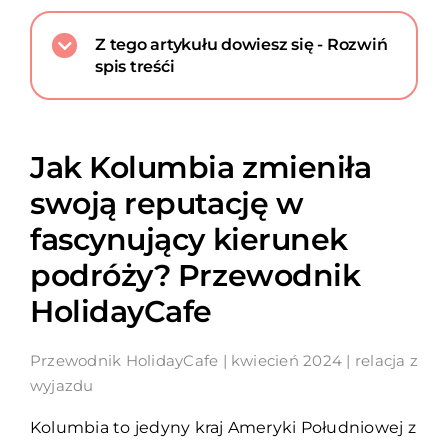
Z tego artykułu dowiesz się - Rozwiń
spis treśći
Jak Kolumbia zmieniła
swoją reputację w
fascynujący kierunek
podróży? Przewodnik
HolidayCafe
Przewodnik HolidayCafe | kwiecień 2024 | relacja z
wyjazdu
Kolumbia to jedyny kraj Ameryki Południowej z