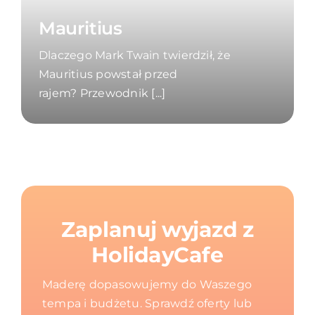
Mauritius
Dlaczego Mark Twain twierdził, że
Mauritius powstał przed
rajem? Przewodnik [...]
Zaplanuj wyjazd z
HolidayCafe
Maderę dopasowujemy do Waszego
tempa i budżetu. Sprawdź oferty lub