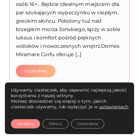
osób 16+. Będzie idealnym miejscem dla
par szukających wypoczynku w ciepłym,
greckim słońcu. Położony tuż nad
brzegiem morza Jońskiego, łączy w sobie
luksus i komfort pośród pięknych
widoków i nowoczesnych wnętrz.Domes
Miramare Corfu oferuje [...]
Czytaj dalej
Używamy ciasteczek, aby zapewnić najlepszą jakość
korzystania z naszej witryny.
Możesz dowiedzieć się więcej o tym, jakich
1
2
Kolejny
ciasteczek używamy, lub wyłączyć je w
ustawieniach
.
Akceptuj
Odrzuć
Ustawienia