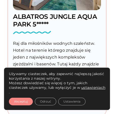
ALBATROS JUNGLE AQUA
PARK 5*****
Raj dla miłośników wodnych szaleństw.
Hotel na terenie którego znajduje się
jeden z największych kompleksów
zjeżdżalni i basenów. Tutaj każdy znajdzie
zjeżdżalnię idealną dla siebie. Hotel
Używamy ciasteczek, aby zapewnić najlepszą jakość
typowo rodzinny aczkolwiek dorośli
korzystania z naszej witryny.
Możesz dowiedzieć się więcej o tym, jakich
miłośnicy wodnych atrakcji będą się tutaj
ciasteczek używamy, lub wyłączyć je w
ustawieniach
świetnie bawić. Jeśli [...]
.
Akceptuj
Odrzuć
Ustawienia
Czytaj dalej