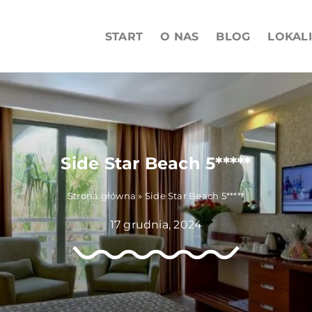
START
O NAS
BLOG
LOKAL
Side Star Beach 5*****
Strona główna
»
Side Star Beach 5*****
17 grudnia, 2024