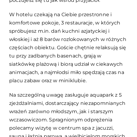
poczujesz się tu jak wśród przyjaciół.
W hotelu czekają na Ciebie przestronne i
komfortowe pokoje, 3 restauracje, w których
spróbujesz m.in. dań kuchni azjatyckiej i
włoskiej i aż 8 barów rozlokowanych w różnych
częściach obiektu. Goście chętnie relaksują się
tu przy zadbanych basenach, grają w
siatkówkę plażową i biorą udział w ciekawych
animacjach, a najmłodsi miło spędzają czas na
placu zabaw oraz w miniklubie.
Na szczególną uwagę zasługuje aquapark z 5
zjeżdżalniami, dostarczający niezapomnianych
wrażeń zarówno młodszym, jak i starszym
wczasowiczom. Spragnionym odprężenia
polecamy wizytę w centrum spa z jacuzzi,
sauną i łaźnią parową, a wielbicielom morskich