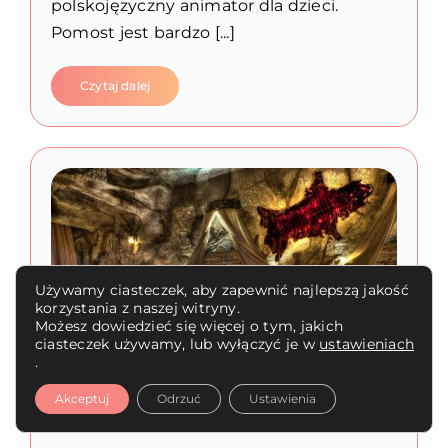
polskojęzyczny animator dla dzieci.
Pomost jest bardzo [...]
Czytaj dalej
Używamy ciasteczek, aby zapewnić najlepszą jakość
korzystania z naszej witryny.
Możesz dowiedzieć się więcej o tym, jakich
ciasteczek używamy, lub wyłączyć je w
ustawieniach
.
Akceptuj
Odrzuć
Ustawienia
Caves Beach Resort 5*****