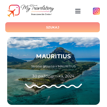
Przejdź
do
Toggle
zawartości
Navigatio
START
SZUKAJ
O NAS
MAURITIUS
BLOG
Strona główna
»
MAURITIUS
30 października, 2024
LOKALIZACJE
HOTELE